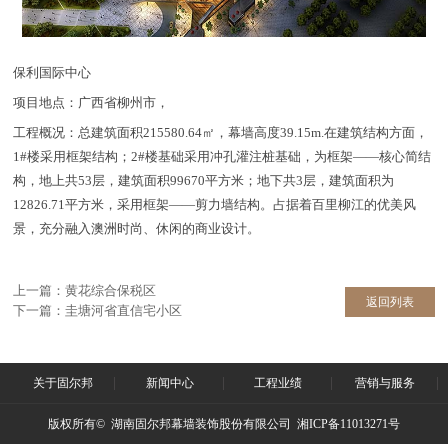
保利国际中心
项目地点：广西省柳州市，
工程概况：总建筑面积215580.64㎡，幕墙高度39.15m.在建筑结构方面，
1#楼采用框架结构；2#楼基础采用冲孔灌注桩基础，为框架——核心简结
构，地上共53层，建筑面积99670平方米；地下共3层，建筑面积为
12826.71平方米，采用框架——剪力墙结构。占据着百里柳江的优美风
景，充分融入澳洲时尚、休闲的商业设计。
上一篇：
黄花综合保税区
返回列表
下一篇：
圭塘河省直信宅小区
关于固尔邦
新闻中心
工程业绩
营销与服务
版权所有© 湖南固尔邦幕墙装饰股份有限公司 湘ICP备11013271号