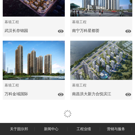
幕墙工程
幕墙工程
武汉长存锦园
南宁万科星都荟
幕墙工程
幕墙工程
万科金域国际
南昌洪大新力合悦滨江
关于固尔邦
新闻中心
工程业绩
营销与服务