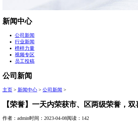
新闻中心
公司新闻
行业新闻
榜样力量
视频专区
员工投稿
公司新闻
主页
>
新闻中心
>
公司新闻
>
【荣誉】一天内荣获市、区两级荣誉，双
作者：admin
时间：2023-04-08
阅读：142