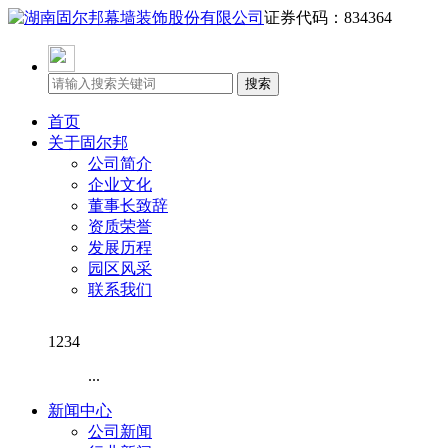
证券代码：834364
首页
关于固尔邦
公司简介
企业文化
董事长致辞
资质荣誉
发展历程
园区风采
联系我们
1234
...
新闻中心
公司新闻