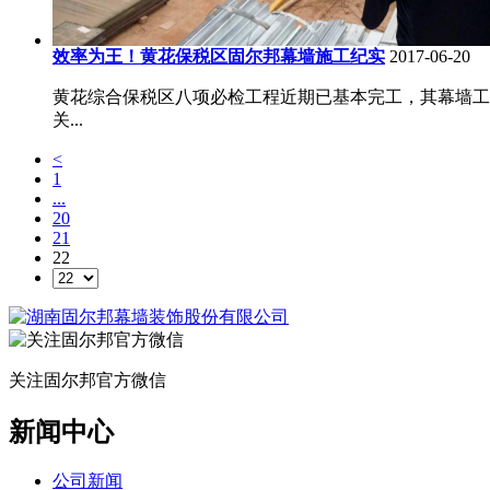
效率为王！黄花保税区固尔邦幕墙施工纪实
2017-06-20
黄花综合保税区八项必检工程近期已基本完工，其幕墙工
关...
<
1
...
20
21
22
关注固尔邦官方微信
新闻中心
公司新闻