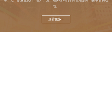
年，是一家涵盖设计、生产、施工服务在内的华南区域顶尖门窗幕墙制造
商。
查看更多 +
01
质量先行，工程施工良性降本与增效的20条有效措
2021年 新冠肺炎疫情仍在影响和考验着整个行业 房产行业面临持续调控、信贷危机 龙头房企遭受债务
2021-08-19
02
【荣誉】固尔邦入围“第八批长沙智能制造试点企业”
日前，长沙市政府办公厅第八批长沙智能制造试点企业名单公布，固尔邦凭借高性能铝合金门窗制造管
2021-08-12