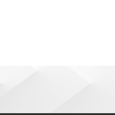
03
固尔邦2021上半年度发展大事记
让我们一同回顾 一并追随 固尔邦2021上半年度的发展印迹 总结当下 用行动落实目标 展望希望充沛的下
2021-08-07
04
构筑生产技术壁垒！固尔邦智能化生产车间投入
固尔邦迈出的每一步，都承载着背后无数的力量与投入。无论是方向、政策，还是技术、产品，固尔邦
2021-07-29